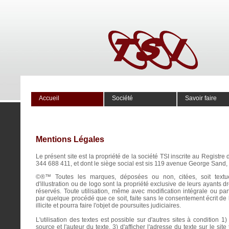
Accueil
Société
Savoir faire
Mentions Légales
Le présent site est la propriété de la société TSI inscrite au Regist
344 688 411, et dont le siège social est sis 119 avenue George Sand
©®™ Toutes les marques, déposées ou non, citées, soit textue
d'illustration ou de logo sont la propriété exclusive de leurs ayants d
réservés. Toute utilisation, même avec modification intégrale ou parti
par quelque procédé que ce soit, faite sans le consentement écrit de l
illicite et pourra faire l'objet de poursuites judiciaires.
L'utilisation des textes est possible sur d'autres sites à condition 1) 
source et l'auteur du texte, 3) d'afficher l'adresse du texte sur le site 