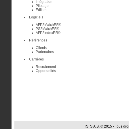
Intégration
Pilotage
Edition
Logiciels
AFP2MatchEЯ©
PS2MatchEЯ©
AFP2IndexEЯ©
Références
Clients
Partenaires
Carrières
Recrutement
Opportunités
TSI S.A.S. © 2015 - Tous droi